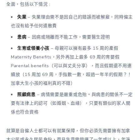
全面，包括以下情況﹕
失業
– 失業理由需不是因自己的錯誤而被解雇，同時僱主
也沒有給予任何遣散費
患病
– 因病或隔離而不能工作，需要醫生證明
生育或領養小孩
– 母親可以擁有最多 15 周的產假
Maternity Benefits，另外再加上最多 69 周的育嬰假
Parental benefits（可以與丈夫分享），而且假期還不用連
續放（15 周加 69 周，手指數一數，超過一年半的假期？！
加拿大生小孩的福利真的不錯）
照顧病患
– 病情需要是嚴重或危殆。與病患的關係不一定
要有法律上的認可（如婚姻、血緣），只要有類似的家人關
係也符合資格
就算是自僱人士都可以有就業保障，但你必須先需要擁有加拿
大公民或永久居民身份，而且生意需營運了一年或以上，年淨