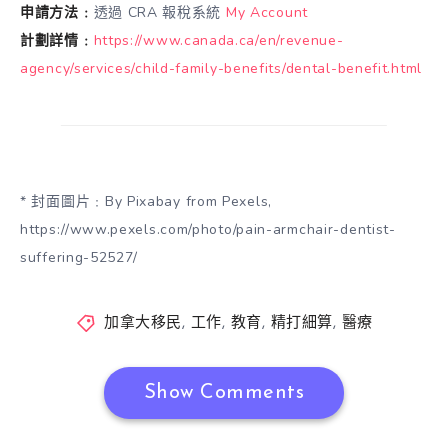
申請方法﹕
透過 CRA 報稅系統
My Account
計劃詳情﹕
https://www.canada.ca/en/revenue-
agency/services/child-family-benefits/dental-benefit.html
* 封面圖片﹕By Pixabay from Pexels,
https://www.pexels.com/photo/pain-armchair-dentist-
suffering-52527/
加拿大移民
,
工作
,
教育
,
精打細算
,
醫療
Show Comments