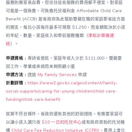
服務則需家長自費，但往往這些服務的費用都不便宜，對家庭
可能是一個負擔。可負擔托兒福利金 Affordable Child Care
Benefit (ACCB) 是省政府為此幫助雙親在職的家庭節省這方面
的開支，每位小孩每月最多可領取 $1,250，而金額取決於小孩
的年紀、數量、家庭收入和學前服務種類（
津貼計算機連
結
）。
申請資格﹕
卑詩省居民，家庭年收入少於 $111,000，雙親要
因工作、學業或疾病而未夠照顧小童
申請方法﹕
透過
My Family Services
申請
計劃詳情﹕
https://www2.gov.bc.ca/gov/content/family-
social-supports/caring-for-young-children/child-care-
funding/child-care-benefit
就算不符合條件，省政府還有其他的舒困措拖，有需要家庭可
以讓小孩入讀只收
$10 一日的托兒中心
或有政府資助的托兒機
構
Child Care Fee Reduction Initiative (CCFRI)
，費用上會比