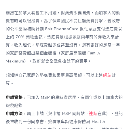
雖然在加拿大看醫生不用錢，但藥費卻要自費，而加拿大的藥
費有時可以很昂貴，為了保障國民不受巨額藥費打擊，省政府
的公平藥物補助計劃 Fair PharmaCare 幫忙家庭支付墊底費以
上的 70% 藥物金額，墊底費是根據家庭兩年前的淨收入來計
算，收入越低，墊底費越少或甚至沒有，還有更好的是當一年
的家庭藥費超出某個金額後（家庭最高限額 Family
Maximum），政府就會全數負擔餘下的費用。
想知道自己家庭的墊底費和家庭最高限額，可以上這
網站
計
算。
申請資格﹕
已加入 MSP 的卑詩省居民，有兩年或以上加拿大的
報稅紀錄
申請方法﹕
網上申請（與申請 MSP 同網站，
連結
在此），登記
後會收到一份同意書，簽署讓卑詩健康保險局 Health