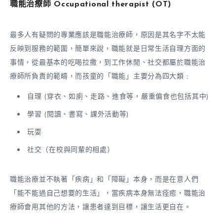
職能治療師
Occupational therapist (OT)
最多人有疑問的專業應該是職能治療師，原因是其名字不太能
反映到服務的範圍，簡單來說，職能就是日常生活自理方面的
事情，從最基本的吃喝拉撒，到工作休閒、社交都屬於職能治
療師所負責的範疇，而孩童的「職能」主要分為四大類﹕
自理 (穿衣、如廁、走路、進食等，嚴重偏食也包括其中)
學習 (閱讀、書寫、課外活動等)
玩耍
社交（在校與同輩的相處）
職能治療並不執著「疾病」和「障礙」本身，而是在意人們
「能不能過自己想要的生活」，當疾病本身無法痊癒，職能治
療師會用其他的方法，讓患者達到目標，讓生活更自在。