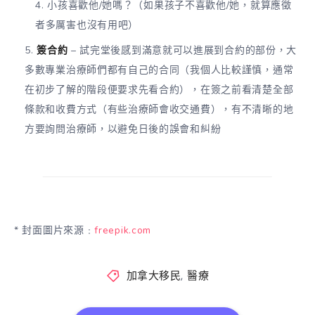
小孩喜歡他/她嗎？（如果孩子不喜歡他/她，就算應徵
者多厲害也沒有用吧）
簽合約
– 試完堂後感到滿意就可以進展到合約的部份，大
多數專業治療師們都有自己的合同（我個人比較謹慎，通常
在初步了解的階段便要求先看合約），在簽之前看清楚全部
條款和收費方式（有些治療師會收交通費），有不清晰的地
方要詢問治療師，以避免日後的誤會和糾紛
* 封面圖片來源﹕
freepik.com
加拿大移民
,
醫療