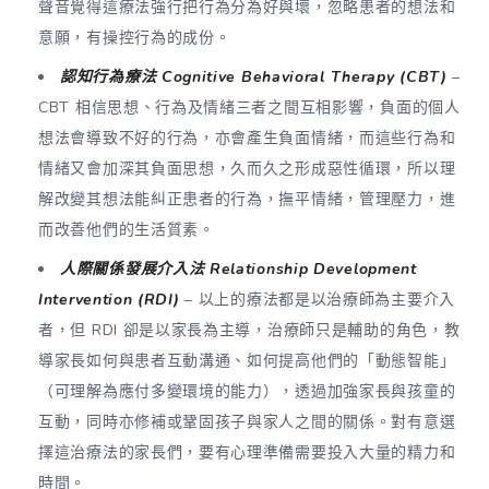
聲音覺得這療法強行把行為分為好與壞，忽略患者的想法和
意願，有操控行為的成份。
認知行為療法 Cognitive Behavioral Therapy (CBT)
–
CBT 相信思想、行為及情緒三者之間互相影響，負面的個人
想法會導致不好的行為，亦會產生負面情緒，而這些行為和
情緒又會加深其負面思想，久而久之形成惡性循環，所以理
解改變其想法能糾正患者的行為，撫平情緒，管理壓力，進
而改善他們的生活質素。
人際關係發展介入法 Relationship Development
Intervention (RDI)
– 以上的療法都是以治療師為主要介入
者，但 RDI 卻是以家長為主導，治療師只是輔助的角色，教
導家長如何與患者互動溝通、如何提高他們的「動態智能」
（可理解為應付多變環境的能力），透過加強家長與孩童的
互動，同時亦修補或鞏固孩子與家人之間的關係。對有意選
擇這治療法的家長們，要有心理準備需要投入大量的精力和
時間。