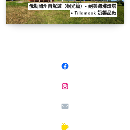
俄勒岡州自駕遊（觀光篇）• 絕美海灘燈塔
• Tillamook 奶製品廠