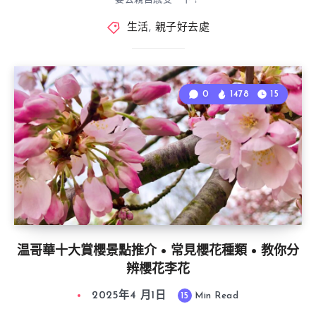
生活
,
親子好去處
0
1478
15
温哥華十大賞櫻景點推介 • 常見櫻花種類 • 教你分
辨櫻花李花
2025年4 月1日
15
Min Read