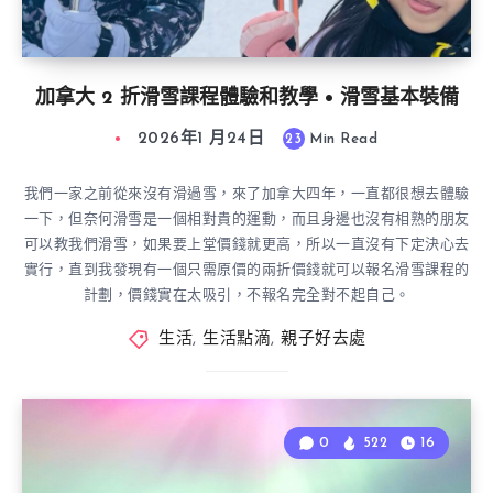
加拿大 2 折滑雪課程體驗和教學 • 滑雪基本裝備
2026年1 月24日
23
Min Read
我們一家之前從來沒有滑過雪，來了加拿大四年，一直都很想去體驗
一下，但奈何滑雪是一個相對貴的運動，而且身邊也沒有相熟的朋友
可以教我們滑雪，如果要上堂價錢就更高，所以一直沒有下定決心去
實行，直到我發現有一個只需原價的兩折價錢就可以報名滑雪課程的
計劃，價錢實在太吸引，不報名完全對不起自己。
生活
,
生活點滴
,
親子好去處
0
522
16