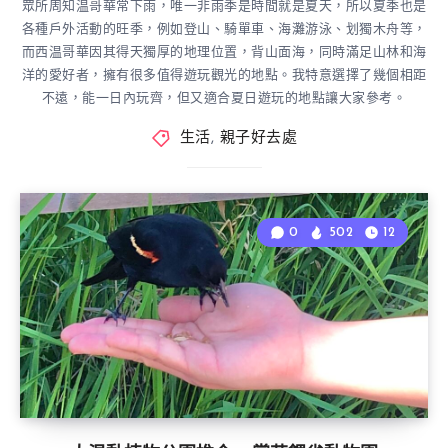
眾所周知温哥華常下雨，唯一非雨季是時間就是夏天，所以夏季也是
各種戶外活動的旺季，例如登山、騎單車、海灘游泳、划獨木舟等，
而西温哥華因其得天獨厚的地理位置，背山面海，同時滿足山林和海
洋的愛好者，擁有很多值得遊玩觀光的地點。我特意選擇了幾個相距
不遠，能一日內玩齊，但又適合夏日遊玩的地點讓大家參考。
生活
,
親子好去處
0
502
12