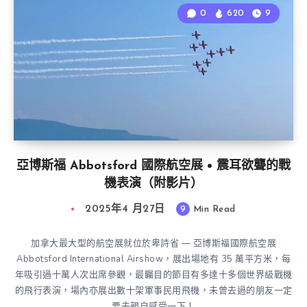
0
620
9
亞博斯福 Abbotsford 國際航空展 • 震耳欲聾的戰
機表演（附影片）
2025年4 月27日
9
Min Read
加拿大最大型的航空展就位於卑詩省 — 亞博斯福國際航空展
Abbotsford International Airshow，展出場地有 35 萬平方米，每
年吸引過十萬人次出席參觀，最矚目的節目有多達十多個世界級戰機
的飛行表演，場內亦展出數十架軍事民用飛機，未曾去過的朋友一定
要去親自感受一下！