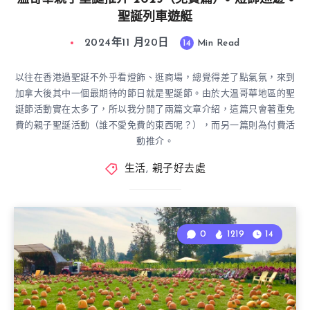
聖誕列車遊艇
2024年11 月20日
14
Min Read
以往在香港過聖誕不外乎看燈飾、逛商場，總覺得差了點氣氛，來到
加拿大後其中一個最期待的節日就是聖誕節。由於大温哥華地區的聖
誕節活動實在太多了，所以我分開了兩篇文章介紹，這篇只會著重免
費的親子聖誕活動（誰不愛免費的東西呢？），而另一篇則為付費活
動推介。
生活
,
親子好去處
0
1219
14