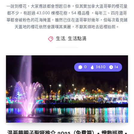
一說到櫻花，大家應該都會想起日本，但其實加拿大温哥華的櫻花量
都不少，有超過 43,000 棵櫻花樹，54 種品種 ，每年三、四月温哥
華都會被粉色的花海掩蓋，雖然已住在温哥華好幾年，但每次看見鋪
天蓋地的櫻花依然會讚嘆其美麗，不厭其煩地去追櫻拍照。
生活
,
生活點滴
0
3630
14
温哥華親子聖誕推介 2025（免費篇）• 燈飾巡遊 •