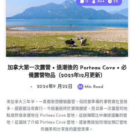
0
844
26
加拿大第一次露營 • 退潮後的 Porteau Cove • 必
備露營物品（2025年12月更新）
2024年9 月22日
26
Min Read
來加拿大三年半，一直都很想體驗露營，但因要準備的事物實在是很
多，遲遲都沒有實行，今個暑假終於實現願望，而且第一次露營的地
點居然很幸運地在 Porteau Cove 營地，這個傳聞比中樂透還難的營
地！這篇除了介紹 Porteau Cove 營地，還會教授如何增加預訂營地
的機率和分享我的露營清單。