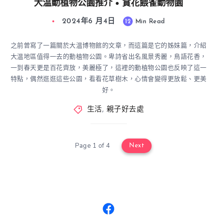
大温動植物公園推介 • 賞花餵雀動物園
2024年6 月4日
12
Min Read
之前曾寫了一篇關於大温博物館的文章，而這篇是它的姊妹篇，介紹
大温地區值得一去的動植物公園。卑詩省出名風景秀麗，鳥語花香，
一到春天更是百花齊放，美麗極了，這裡的動植物公園也反映了這一
特點，偶然逛逛這些公園，看看花草樹木，心情會變得更放鬆、更美
好。
生活
,
親子好去處
Page 1 of 4
Next