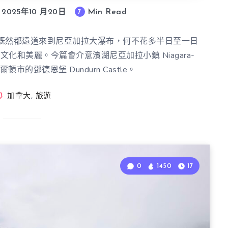
Min Read
7
2025年10 月20日
既然都遠道來到尼亞加拉大瀑布，何不花多半日至一日
和美麗。今篇會介意濱湖尼亞加拉小鎮 Niagara-
密爾頓市的鄧德恩堡 Dundurn Castle。
加拿大
,
旅遊
0
1450
17