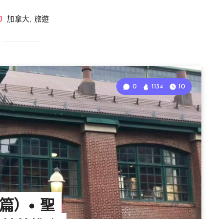
加拿大
,
旅遊
0
1134
10
篇）• 聖