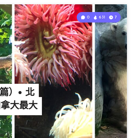
0
631
7
篇）• 北
加拿大最大