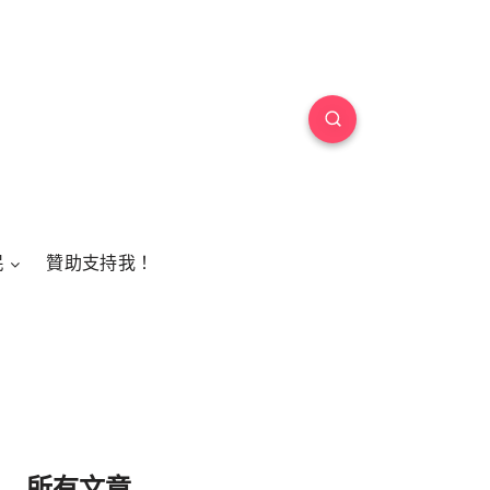
民
贊助支持我！