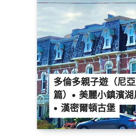
多倫多親子遊（尼亞
篇）• 美麗小鎮濱
• 漢密爾頓古堡