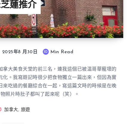
米芝蓮推介
Min Read
10
2025年8 月30日
加拿大美食天堂的前三名，連我這個已被温哥華寵壞的
元化。我寫遊記時很少把食物獨立一篇出來，但因為實
日來吃過的餐廳綜合在一起，寫這篇文時的時候是在晚
食物照片時肚子都叫了起來呢（笑）。
加拿大
,
旅遊