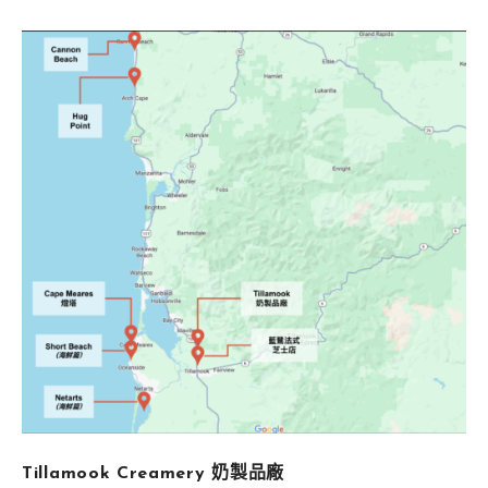
Tillamook Creamery 奶製品廠