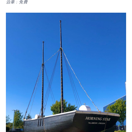
泊車﹕免費