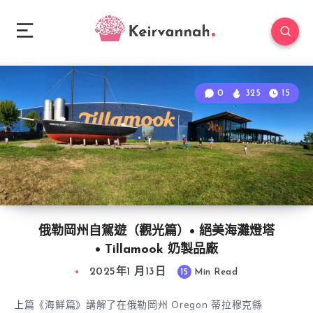
0
325
15
俄勒岡州自駕遊（觀光篇）• 絕美海灘燈塔
• Tillamook 奶製品廠
2025年1 月13日
15
Min Read
上篇《海鮮篇》講解了在俄勒岡州 Oregon 蒂拉穆克縣