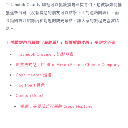
Tillamook County 哪裡可以抓蟹摸蜆與拔青口，也教學如何捕
獲這些海鮮（沒有看過的朋友可以點擊下面的連結閱讀），而
今篇則會介紹縣內和附近的觀光景點，讓大家的旅程更豐富精
彩。
︱
俄勒岡州自駕遊（海鮮篇）• 抓蟹摸蜆攻略 • 多到吃不完
Tillamook Creamery 奶製品廠
藍鷺法式芝士店 Blue Heron French Cheese Company
Cape Meares 燈塔
Hug Point 岬角
Cannon Beach
餐廳﹕高質法式可麗餅 Crepe Neptune