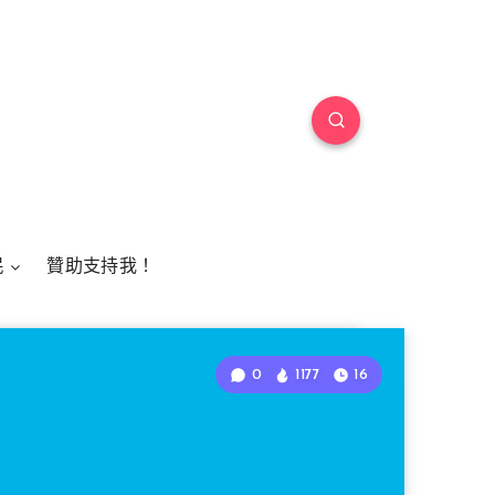
民
贊助支持我！
0
1177
16