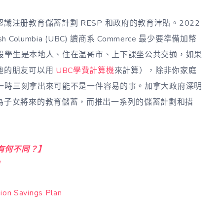
注册教育儲蓄計劃 RESP 和政府的教育津貼。2022
sh Columbia (UBC) 讀商系 Commerce 最少要準備加幣
，假設學生是本地人、住在温哥市、上下課坐公共交通，如果
趣的朋友可以用
UBC學費計算機
來計算），除非你家庭
，要一時三刻拿出來可能不是一件容易的事。加拿大政府深明
為子女將來的教育儲蓄，而推出一系列的儲蓄計劃和措
家有何不同？】
】
n Savings Plan