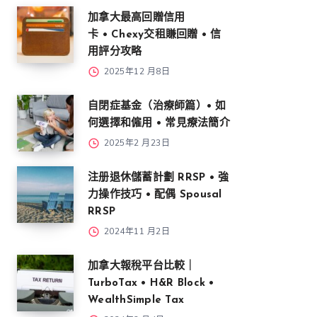
加拿大最高回贈信用
卡 • Chexy交租賺回贈 • 信
用評分攻略
2025年12 月8日
自閉症基金（治療師篇）• 如
何選擇和僱用 • 常見療法簡介
2025年2 月23日
注册退休儲蓄計劃 RRSP • 強
力操作技巧 • 配偶 Spousal
RRSP
2024年11 月2日
加拿大報稅平台比較｜
TurboTax • H&R Block •
WealthSimple Tax