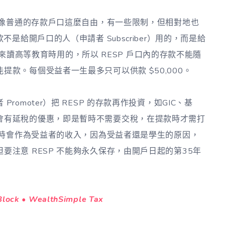
是不像普通的存款戶口這麼自由，有一些限制，但相對地也
是給開戶口的人（申請者 Subscriber）用的，而是給
y）將來讀高等教育時用的，所以 RESP 戶口內的存款不能隨
款。每個受益者一生最多只可以供款 $50,000。
omoter）把 RESP 的存款再作投資，如GIC、基
會有延稅的優惠，即是暫時不需要交稅，在提款時才需打
以屆時會作為受益者的收入，因為受益者還是學生的原因，
注意 RESP 不能夠永久保存，由開戶日起的第35年
k • WealthSimple Tax