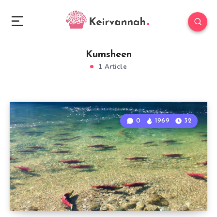
Kumsheen
1 Article
0
1969
32