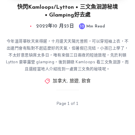
快閃Kamloops/Lytton • 三文魚洄游秘境
• Glamping好去處
2022年10 月23日
32
Min Read
今年温哥華秋天來得遲，十月還天天陽光普照，可以穿短袖上衣，不
出遠門會有點對不起這麼好的天氣，但暑假已完結，小孩已上學了，
不太好意思缺席太多日，唯有來個三日兩夜的短途旅程，先於利頓
Lytton 豪華露營 glamping，後到錦碌 Kamloops 看三文魚洄游，而
且還經當地人介紹找到一處賞三文魚的秘境呢。
加拿大
,
旅遊
,
飲食
Page 1 of 1