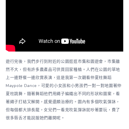
遊行完後，我們步行到附近的公園逛逛市集和園遊會，市集雖
然不大，但有許多農產品可供買回家種植。人們在公園的草地
上一邊野餐一邊欣賞表演，這是我第一次觀看仲夏柱舞蹈
Maypole Dance，可愛的小女孩和小男孩們一對一對地圍著仲
夏柱跳舞，隨著舞蹈他們用繩子編織出不同的形狀和圖案，看
著繩子打結又解開，感覺還頗治療的。園內有多個吹氣彈牀，
但每個都大排長龍，女兒們一看見吹氣彈牀就吵著要玩，費了
很多唇舌才能說服她們離開呢。