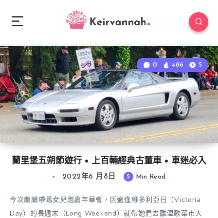
0
486
5
蘭里堡五朔節遊行 • 上百輛經典古董車 • 車迷必入
2022年6 月8日
5
Min Read
今次繼續帶着女兒跑嘉年華會，因適逢維多利亞日（Victoria
Day）的長週末（Long Weekend）就帶她們去離温歌華市大