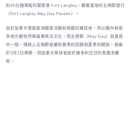
約45分鐘車程的蘭里堡 Fort Langley，觀看當地的五朔節遊行
（Fort Langley May Day Parade）。
由於加拿大曾是歐洲國家法國和英國的殖民地，所以國內有很
多地方都依然保留著英法文化，而五朔節（May Day）就是其
中一個。傳統上五朔節是慶祝春季的回歸與夏季的開始，普遍
於5月1日舉辦，但加拿大卑詩省就於維多利亞日的長週末慶
祝。