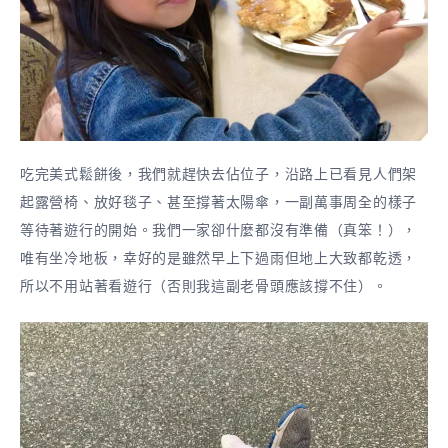
吃完美式鬆餅後，我們就趕快去佔位子，沿路上已看見人們架
起露營椅、放好毯子、甚至撐著太陽傘，一副萬事周全的樣子
等待著遊行的開始。我們一家卻什麼都沒有準備（真笨！），
唯有坐冷地板，幸好的是雖然早上下過雨但地上大致都乾透，
所以不用站著看遊行（否則我這副老骨頭應該撐不住）。