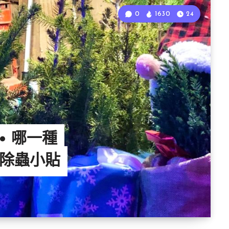
0
1630
24
• 哪一種
除蟲小貼