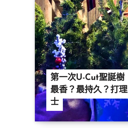
第一次U-Cut聖誕樹 
最香？最持久？打理
士