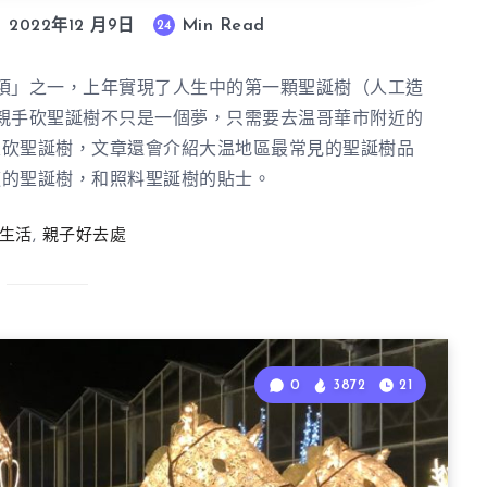
Min Read
24
2022年12 月9日
項」之一，上年實現了人生中的第一顆聖誕樹（人工造
親手砍聖誕樹不只是一個夢，只需要去温哥華市附近的
次砍聖誕樹，文章還會介紹大温地區最常見的聖誕樹品
適的聖誕樹，和照料聖誕樹的貼士。
生活
,
親子好去處
0
3872
21