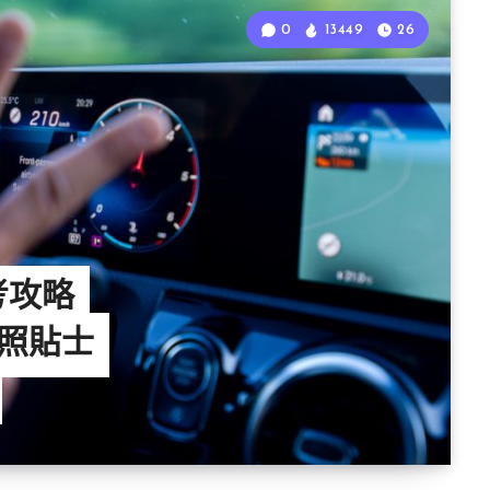
0
13449
26
考攻略
駕照貼士