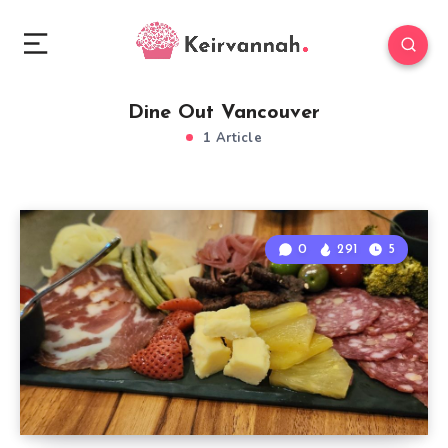
Dine Out Vancouver
1 Article
0
291
5