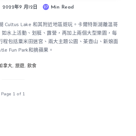
Min Read
27
2022年9 月12日
ultus Lake 和其附近地區遊玩。卡爾特斯湖離温哥
施，如水上活動、划艇、露營，再加上兩個大型樂園，每
行程包括粟米田迷宮、兩大主題公園、茶壺山、新娘面
le Fun Park和摘蘋果。
加拿大
,
旅遊
,
飲食
Page 1 of 1