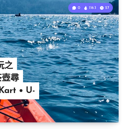
0
1163
27
純玩之
茶壺尋
art • U-