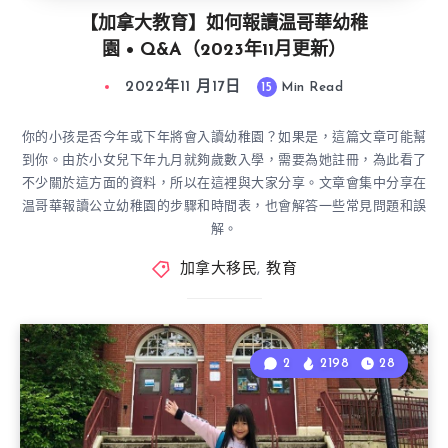
【加拿大教育】如何報讀温哥華幼稚
園 • Q&A（2023年11月更新）
2022年11 月17日
15
Min Read
你的小孩是否今年或下年將會入讀幼稚園？如果是，這篇文章可能幫
到你。由於小女兒下年九月就夠歲數入學，需要為她註冊，為此看了
不少關於這方面的資料，所以在這裡與大家分享。文章會集中分享在
温哥華報讀公立幼稚園的步驟和時間表，也會解答一些常見問題和誤
解。
加拿大移民
,
教育
2
2198
28