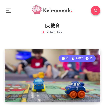
bc教育
2 Articles
0
2407
15