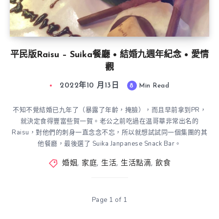
平民版Raisu – Suika餐廳 • 結婚九週年紀念 • 愛情
觀
2022年10 月13日
8
Min Read
不知不覺結婚已九年了（暴露了年齡，掩臉），而且早前拿到PR，
就決定食得豐富些賀一賀。老公之前吃過在温哥華非常出名的
Raisu，對他們的刺身一直念念不忘，所以就想試試同一個集團的其
他餐廳，最後選了 Suika Janpanese Snack Bar。
婚姻
,
家庭
,
生活
,
生活點滴
,
飲食
Page 1 of 1