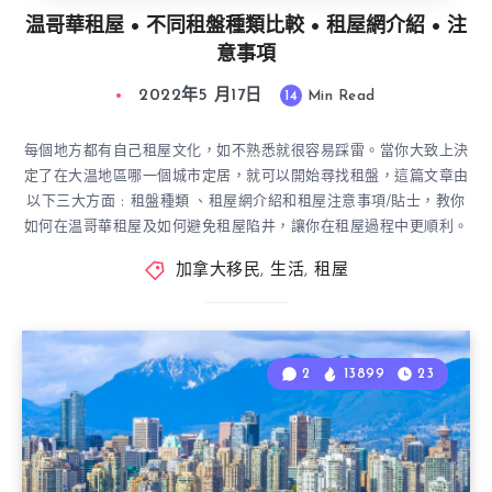
温哥華租屋 • 不同租盤種類比較 • 租屋網介紹 • 注
意事項
2022年5 月17日
14
Min Read
每個地方都有自己租屋文化，如不熟悉就很容易踩雷。當你大致上決
定了在大温地區哪一個城市定居，就可以開始尋找租盤，這篇文章由
以下三大方面﹕租盤種類 、租屋網介紹和租屋注意事項/貼士，教你
如何在温哥華租屋及如何避免租屋陷井，讓你在租屋過程中更順利。
加拿大移民
,
生活
,
租屋
2
13899
23