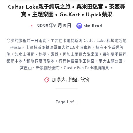
Cultus Lake親子純玩之旅 • 粟米田迷宮 • 茶壺尋
寶 • 主題樂園 • Go-Kart • U-pick蘋果
2022年9 月12日
27
Min Read
今次的旅程共三日兩晚，主要在卡爾特斯湖 Cultus Lake 和其附近地
區遊玩。卡爾特斯湖離温哥華大約1.5小時車程，擁有不少遊憩設
施，如水上活動、划艇、露營，再加上兩個大型樂園，每年夏季這裡
都是本地人和旅客度假勝地。行程包括粟米田迷宮、兩大主題公園、
茶壺山、新娘面紗瀑布、Castle Fun Park和摘蘋果。
加拿大
,
旅遊
,
飲食
Page 1 of 1