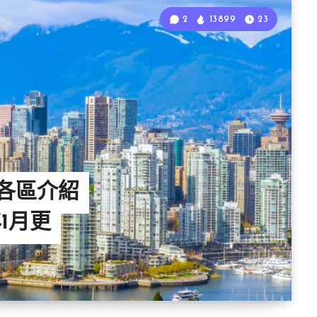
2
13899
23
 各區介紹
年1月更