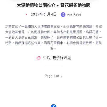
大温動植物公園推介 • 賞花餵雀動物園
2024年6 月4日
12
Min Read
之前曾寫了一篇關於大温博物館的文章，而這篇是它的姊妹篇，介紹
大温地區值得一去的動植物公園。卑詩省出名風景秀麗，鳥語花香，
一到春天更是百花齊放，美麗極了，這裡的動植物公園也反映了這一
特點，偶然逛逛這些公園，看看花草樹木，心情會變得更放鬆、更美
好。
生活
,
親子好去處
Page 1 of 1