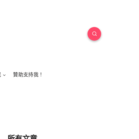
民
贊助支持我！