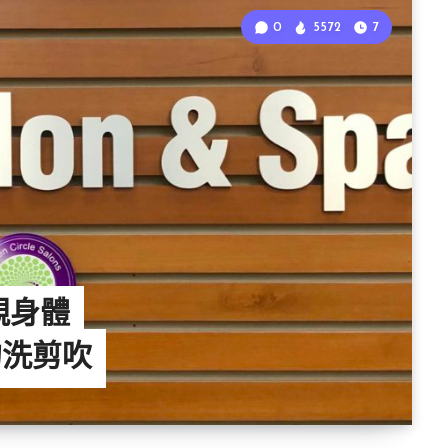
0
5572
7
 親身體
的洗剪吹