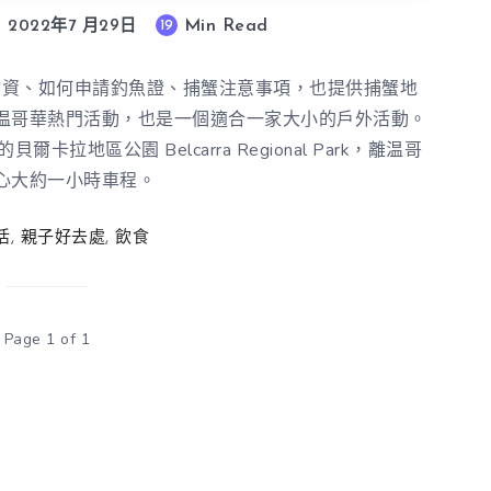
Min Read
19
2022年7 月29日
物資、如何申請釣魚證、捕蟹注意事項，也提供捕蟹地
温哥華熱門活動，也是一個適合一家大小的戶外活動。
爾卡拉地區公園 Belcarra Regional Park，離温哥
心大約一小時車程。
活
,
親子好去處
,
飲食
Page 1 of 1