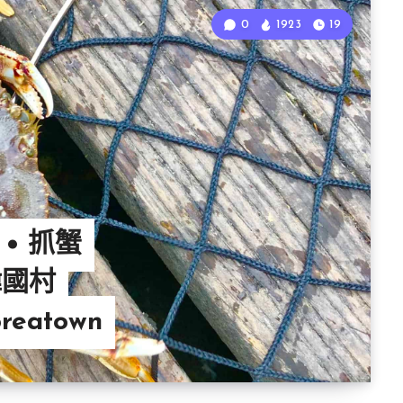
0
1923
19
 • 抓蟹
韓國村
oreatown